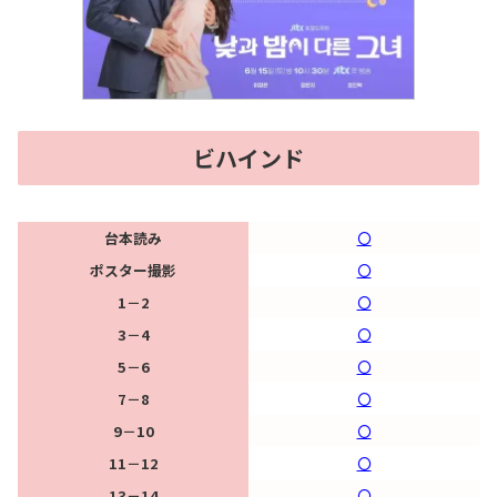
ビハインド
台本読み
〇
ポスター撮影
〇
1－2
〇
3－4
〇
5－6
〇
7－8
〇
9－10
〇
11－12
〇
13－14
〇