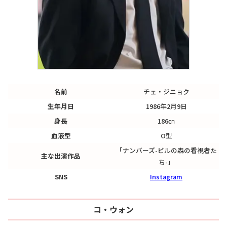
名前
チェ・ジニョク
生年月日
1986年2月9日
身長
186㎝
血液型
O型
「ナンバーズ-ビルの森の看視者た
主な出演作品
ち-」
SNS
Instagram
コ・ウォン