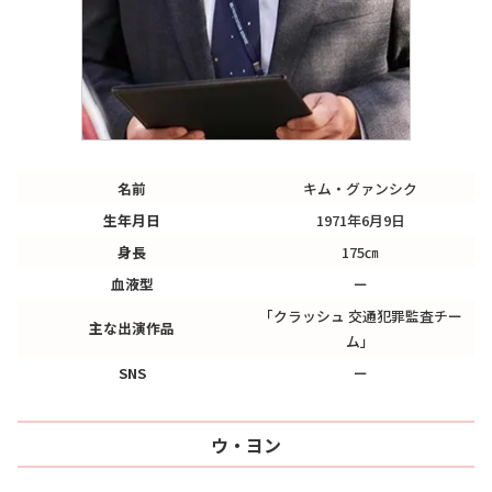
名前
キム・グァンシク
生年月日
1971年6月9日
身長
175㎝
血液型
ー
「クラッシュ 交通犯罪監査チー
主な出演作品
ム」
SNS
ー
ウ・ヨン