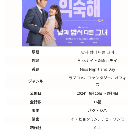
原題
낮과 밤이 다른 그녀
邦題
Missナイト＆Missデイ
英題
Miss Night and Day
ラブコメ、ファンタジー、オフィ
ジャンル
ス
公開日
2024年6月15日～8月4日
全話数
16話
脚本
パク・ジハ
演出
イ・ヒョンミン、チェ・ソンミ
制作社
SLL