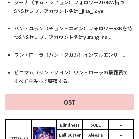
ジーナ（
キム
・
シヒョン）
​フォロワー210KW持つ
SNSセレブ。アカウント名は_jina_love。
ハン・ユラン（
チョン・ユミン
）フォロワー63Kを持
つSNSセレブ。アカウント名はyurang.ine。
ワン・
ローラ
（ハン・ダガム）インフルエンサー。
ビニマム（
ジン
・
ソヨン）
​ワン・ローラの暴露戦で
すべてを失って墜落する。
OST
Blindness
SOLE
–
Ball Buster
Aleesia
–
2023.06.30.