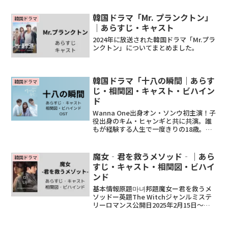
韓国ドラマ「Mr. プランクトン」
韓国ドラマ
｜あらすじ・キャスト
2024年に放送された韓国ドラマ「Mr.プラ
ンクトン」についてまとめました。
韓国ドラマ「十八の瞬間｜あらす
韓国ドラマ
じ・相関図・キャスト・ビハイン
ド
Wanna One出身オン・ソンウ初主演！子
役出身のキム・ヒャンギと共に共演。誰
もが経験する人生で一度きりの18歳。危
なっかしくて未熟な“プレ青春”の世界を
描いたピュアラブストーリー！
魔女‐君を救うメソッド‐｜あら
韓国ドラマ
すじ・キャスト・相関図・ビハイ
ンド
基本情報原題마녀邦題魔女ー君を救うメ
ソッドー英題The Witchジャンルミステ
リーロマンス公開日2025年2月15日～全
話数12話脚本チェ・ユジン演出キム・テ
ギョン製作社ミスターロマンスチャンネ