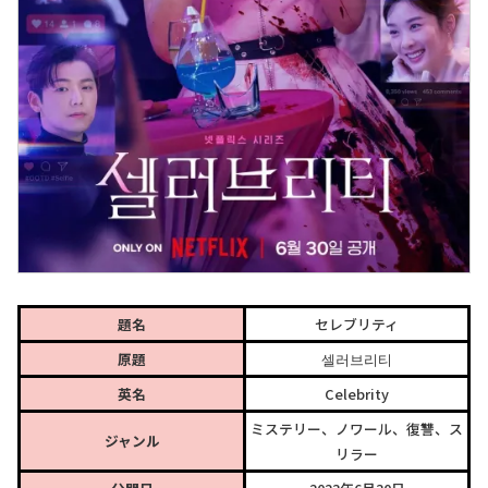
題名
セレブリティ
原題
셀러브리티
英名
Celebrity
ミステリー、ノワール、復讐、ス
ジャンル
リラー