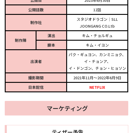
公開日
2023年6月30日
公開話数
12話
スタジオドラゴン｜SLL
制作社
JOONGANG CO.Ltb
演出
キム・チョルギュ
制作陣
脚本
キム・イヨン
パク・ギュヨン、カンミニョク、
出演者
イ・チョンア、
イ・ドンゴン、チョン・ヒョソン
撮影期間
2021年11月～2022年6月9日
日本配信
NETFLIX
マーケティング
ティザー予告