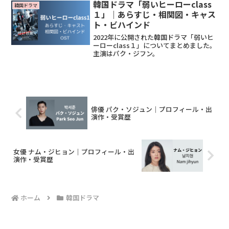
ルチャンネルA原作カン・プル出演者ノ・
韓国ドラマ「弱いヒーローclass
韓国ドラマ
ジョンReadMore...
１」｜あらすじ・相関図・キャス
ト・ビハインド
2022年に公開された韓国ドラマ「弱いヒ
ーローclass１」についてまとめました。
主演はパク・ジフン。
俳優 パク・ソジュン｜プロフィール・出
演作・受賞歴
女優 ナム・ジヒョン｜プロフィール・出
演作・受賞歴
ホーム
韓国ドラマ