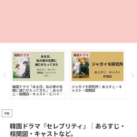
韓国ドラマ
韓国ドラマ
韓
す
韓国ドラマ「ある日、私の家の玄
ジャガイモ研究所｜あらすじ・キ
韓
関に滅亡が入ってきた」｜あらす
ャスト・相関図
じ
じ・相関図・キャスト・ビハイン
ド
ド・OST
PR
韓国ドラマ『セレブリティ』｜あらすじ・
相関図・キャストなど。