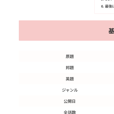
最後
原題
邦題
英題
ジャンル
公開日
全話数