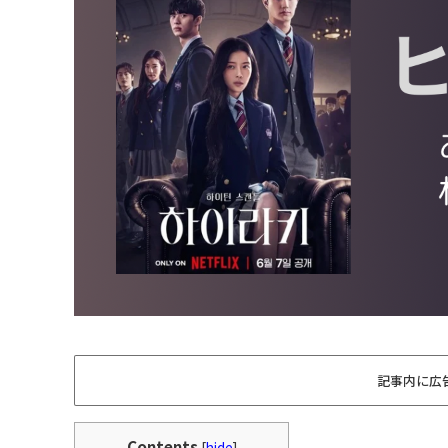
記事内に広
Contents
[
hide
]