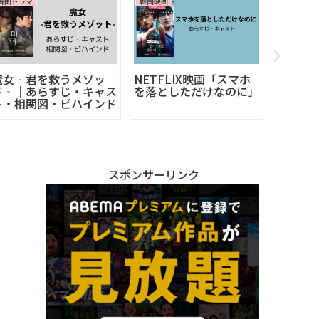
韓国ドラマ
韓国映画
韓国映画
魔女‐君を救うメソッ
NETFLIX映画「スマホ
韓国映
ド‐｜あらすじ・キャス
を落としただけなのに」
跡」｜
ト・相関図・ビハインド
ト
スポンサーリンク