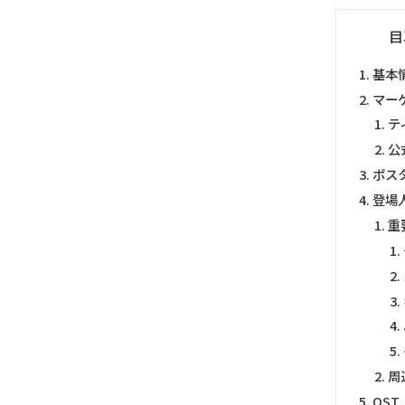
目
基本
マー
テ
公
ポス
登場
重
周
OST