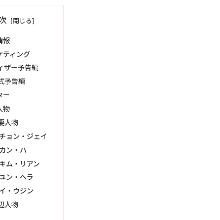
次
情報
ケティング
ィザー予告編
式予告編
ター
人物
要人物
チョン・ジェイ
カン・ハ
キム・リアン
ユン・ヘラ
イ・ウジン
辺人物