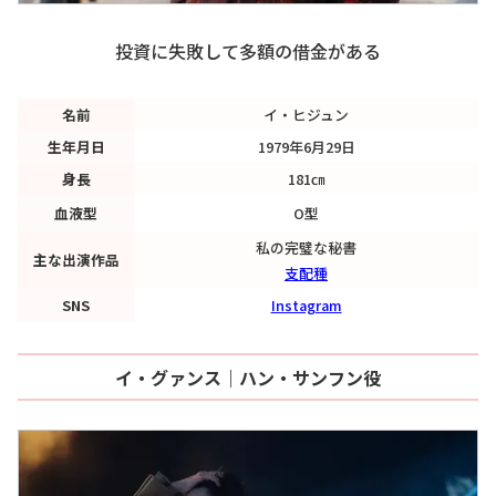
投資に失敗して多額の借金がある
名前
イ・ヒジュン
生年月日
1979年6月29日
身長
181㎝
血液型
O型
私の完璧な秘書
主な出演作品
支配種
SNS
Instagram
イ・グァンス｜ハン・サンフン役