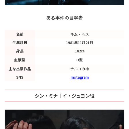
ある事件の目撃者
名前
キム・ヘス
生年月日
1981年11月21日
身長
182㎝
血液型
O型
主な出演作品
ナルコの神
SNS
Instagram
シン・ミナ｜イ・ジュヨン役