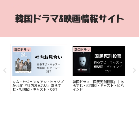
韓国ドラマ
韓国ドラマ
韓
ダ
キム・セジョン＆アン・ヒョソプ
韓国ドラマ「国民死刑投票」｜あ
韓
ス
が共演 『社内お見合い』あらす
らすじ・相関図・キャスト・ビハ
く
じ・相関図・キャスト・OST
インド
ト