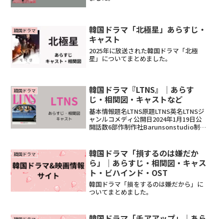
韓国ドラマ「北極星」あらすじ・
韓国ドラマ
キャスト
2025年に放送された韓国ドラマ「北極
星」についてまとめました。
韓国ドラマ『LTNS』｜あらす
韓国ドラマ
じ・相関図・キャストなど
基本情報題名LTNS原題LTNS英名LTNSジ
ャンルコメディ公開日2024年1月19日公
開話数6部作制作社Barunsonstudio制作
陣演出イム・デヒョン、チョン・ゴウン
脚本出演者イ・ソム、アン・ジェフン撮
影期間2023年5月31日～2ReadMore...
韓国ドラマ「損するのは嫌だか
韓国ドラマ
ら」｜あらすじ・相関図・キャス
ト・ビハインド・OST
韓国ドラマ「損をするのは嫌だから」に
ついてまとめました。
韓国ドラマ「チアアップ」｜あら