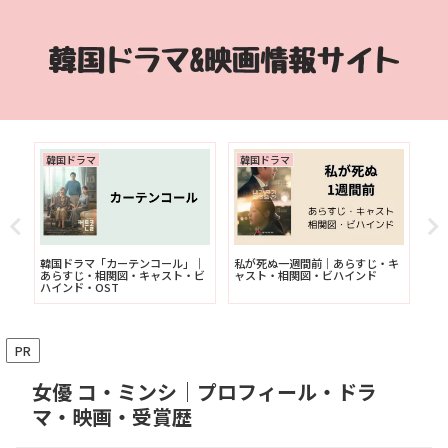
韓国ドラマ
韓国ドラマ
韓
韓国ドラマ「カーテンコール」｜
私が死ぬ一週間前｜あらすじ・キ
韓
あらすじ・相関図・キャスト・ビ
ャスト・相関図・ビハインド
す
ハインド・OST
ど
PR
女優 コ・ミンシ｜プロフィール・ドラ
マ・映画・受賞歴