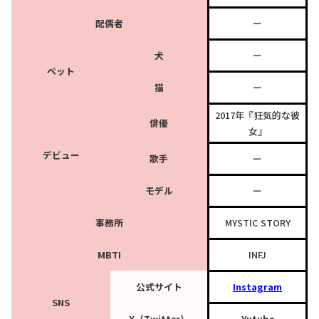
配偶者
ー
犬
ー
ペット
猫
ー
2017年『狂気的な彼
俳優
女』
デビュー
歌手
ー
モデル
ー
事務所
MYSTIC STORY
MBTI
INFJ
公式サイト
Instagram
SNS
X（Twitter）
Yutube