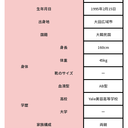
生年月日
1995年2月15日
出身地
大田広域市
国籍
大韓民国
身長
160cm
体重
45kg
身体
靴のサイズ
ー
血液型
AB型
高校
Yale美容高等学校
学歴
大学
ー
家族構成
両親