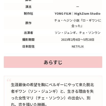
演出
ー
制作社
YONG FILM｜HighZium Studio
チョ・へジン 小説『ロ・ギワンに
原作
会った』
出演者
ソン・ジュンギ、チェ・ソンウン
撮影期間
2023年2月6日～5月28日
日本配信
NETFLIX
あらすじ
生涯最後の希望を胸にベルギーにやって来た脱北
者ギワン（ソン・ジュンギ）と、生きる理由を失
った女性マリ（チェ・ソンウン）の出会い、別
れ、恋を描いた映画。