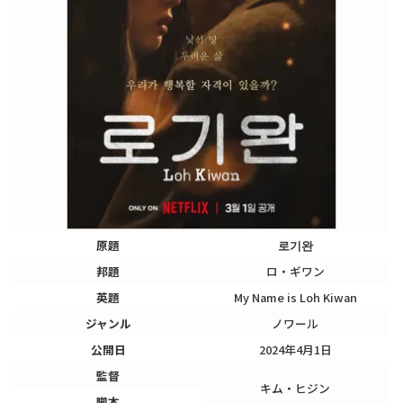
原題
로기완
邦題
ロ・ギワン
英題
My Name is Loh Kiwan
ジャンル
ノワール
公開日
2024年4月1日
監督
キム・ヒジン
脚本