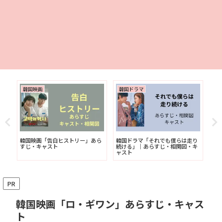
韓国映画
韓国ドラマ
韓
・
韓国映画「告白ヒストリー」あら
韓国ドラマ「それでも僕らは走り
韓
・
すじ・キャスト
続ける」｜あらすじ・相関図・キ
す
ャスト
ス
PR
韓国映画「ロ・ギワン」あらすじ・キャス
ト