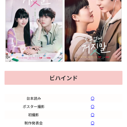
ビハインド
台本読み
〇
ポスター撮影
〇
初撮影
〇
制作発表会
〇