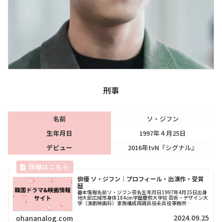
刑事
名前
ソ・ジフン
生年月日
1997年４月25日
デビュー
2016年tvN『シグナル』
俳優 ソ・ジフン｜プロフィール・出演作・受賞
歴
基本情報名前ソ・ジフン芸名生年月日1997年4月25日出身
地大邱広域市身体184cm学歴慶熙大学校 芸術・デザイン大
学（演劇映画科）家族構成両親兵役未兵役事務所
MANAGEMENT Kooデビュー2016年 tvN「シグナル」
MBTIINFReadMore...
2024.09.25
ohananalog.com