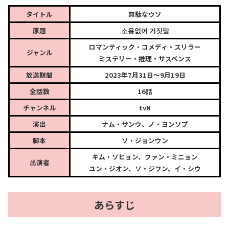
タイトル
無駄なウソ
原題
소용없어 거짓말
ロマンティック・コメディ・スリラー
ジャンル
ミステリー・推理・サスペンス
放送期間
2023年7月31日～9月19日
全話数
16話
チャンネル
tvN
演出
ナム・サンウ、ノ・ヨンソプ
脚本
ソ・ジョンウン
キム・ソヒョン、ファン・ミニョン
出演者
ユン・ジオン、ソ・ジフン、イ・シウ
あらすじ