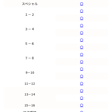
スペシャル
〇
〇
１－２
〇
〇
３－４
〇
〇
５－６
〇
〇
７－８
〇
〇
9－10
〇
11－12
〇
〇
13－14
〇
15－16
〇