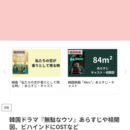
韓国映画
韓国映画
韓
ス
映画「私たちの恋が香りとして残
韓国映画「84m²」あらすじ・キ
韓
る時」｜あらすじ・キャスト
ャスト
－
ト
PR
韓国ドラマ『無駄なウソ』あらすじや相関
図、ビハインドにOSTなど