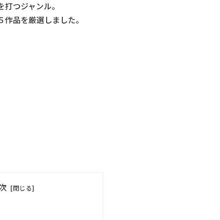
を打つジャンル。
５作品を厳選しました。
次