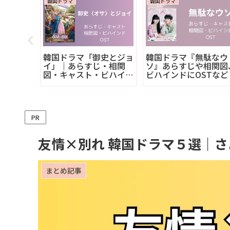
韓国ドラマ
韓国ドラマ
マ「マン
韓国ドラマ「御史とジョ
韓国ドラマ『無駄なウ
T
イ」｜あらすじ・相関
ソ』あらすじや相関図
すじ・相
図・キャスト・ビハイン
ビハインドにOSTなど
・ビハイ
ド
PR
友情×別れ 韓国ドラマ５選｜
まとめ記事