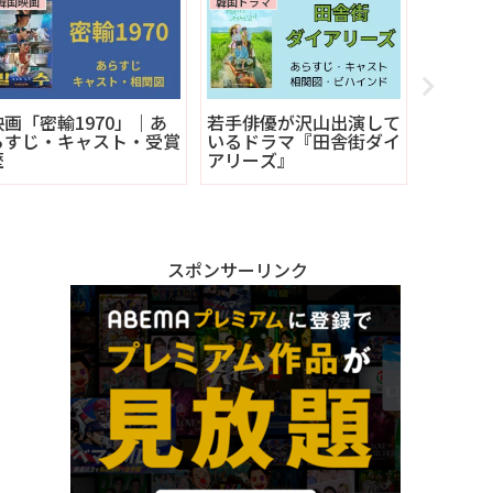
韓国映画
韓国ドラマ
韓国ドラマ
映画「密輸1970」｜あ
若手俳優が沢山出演して
韓国ド
らすじ・キャスト・受賞
いるドラマ『田舎街ダイ
ィ』｜
歴
アリーズ』
図・キ
スポンサーリンク