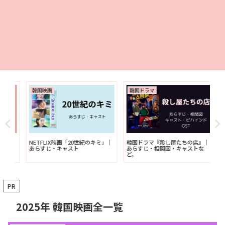
韓国映画
韓国ドラマ
韓
NETFLIX映画「20世紀のキミ」｜
韓国ドラマ『殺し屋たちの店』｜
映画
ス
あらすじ・キャスト
あらすじ・相関図・キャストな
キ
ど。
PR
2025年 韓国映画全一覧