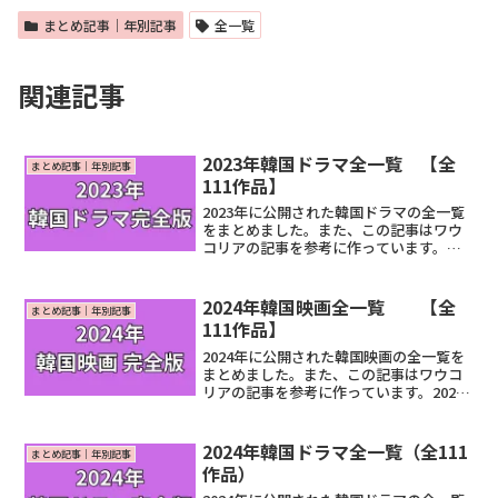
まとめ記事｜年別記事
全一覧
関連記事
2023年韓国ドラマ全一覧 【全
まとめ記事｜年別記事
111作品】
2023年に公開された韓国ドラマの全一覧
をまとめました。また、この記事はワウ
コリアの記事を参考に作っています。
2023年韓国ドラマ全一覧表〇：記事あ
り ×：記事なし 青い文字はリンク先
あり 順番は順不同青春ウォルダム 呪わ
2024年韓国映画全一覧 【全
まとめ記事｜年別記事
れた王宮tvNパクReadMore...
111作品】
2024年に公開された韓国映画の全一覧を
まとめました。また、この記事はワウコ
リアの記事を参考に作っています。2024
年韓国映画全一覧表〇：記事あり ×：
記事なし 青い文字はリンク先あり 順
番は順不同作品名キャストリンクロ・ギ
2024年韓国ドラマ全一覧（全111
まとめ記事｜年別記事
ワンソン・ジュンReadMore...
作品）