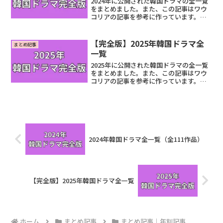
2024年に公開された韓国ドラマの全一覧
をまとめました。また、この記事はワウ
コリアの記事を参考に作っています。
2024年韓国ドラマ全一覧表〇：記事あ
り ×：記事なし 青い文字はリンク先
あり 順番は順不同作品名放送局出演者
【完全版】2025年韓国ドラマ全
まとめ記事
終末のフールNETFReadMore...
一覧
2025年に公開された韓国ドラマの全一覧
をまとめました。また、この記事はワウ
コリアの記事を参考に作っています。
2025年韓国ドラマ全一覧表〇：記事あ
り ×：記事なし 青い文字はリンク先
あり 順番は順不同作品名放送局出演者
Dear.MKBSパReadMore...
2024年韓国ドラマ全一覧（全111作品）
【完全版】2025年韓国ドラマ全一覧
ホーム
まとめ記事
まとめ記事｜年別記事