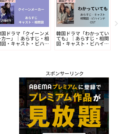
韓国ドラマ
韓国ドラマ
韓国ドラマ
韓国ドラマ「クイーンメ
韓国ドラマ「わかってい
韓国ドラ
ーカー」｜あらすじ・相
ても」｜あらすじ・相関
ロの恋
関図・キャスト・ビハイ
図・キャスト・ビハイン
図・キ
ンド・OST
ド
ド・OS
スポンサーリンク