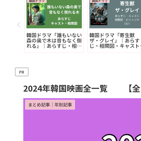
韓国ドラマ
韓国ドラマ
）｜あら
韓国ドラマ「誰もいない
韓国ドラマ「寄生獣
・相関
森の奥で木は音もなく倒
ザ・グレイ」｜あらす
れる」｜あらすじ・相関
じ・相関図・キャスト
図・キャスト・ビハイン
ビハインド・OST
ド・OST
PR
2024年韓国映画全一覧 【全
まとめ記事｜年別記事