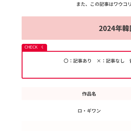
また、この記事はワウコ
2024年
〇：記事あり ×：記事なし 
作品名
ロ・ギワン