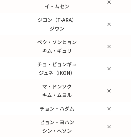
×
イ・ムセン
ジヨン（T-ARA）
×
ジウン
ペク・ソンヒョン
×
キム・ギュリ
チョ・ビョンギュ
×
ジュネ（iKON）
マ・ドンソク
×
キム・ムヨル
チョン・ハダム
×
ピョン・ヨハン
×
シン・へソン