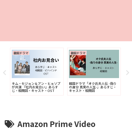
ラマ
韓国ドラマ
韓国ドラマ
ジョン＆アン・ヒョソプ
韓国ドラマ「オク氏夫人伝 -偽り
韓国ドラマ「寄生獣 
『社内お見合い』あらす
の身分 真実の人生-」あらすじ・
｜あらすじ・相関図
図・キャスト・OST
キャスト・相関図
ビハインド・OST
Amazon Prime Video