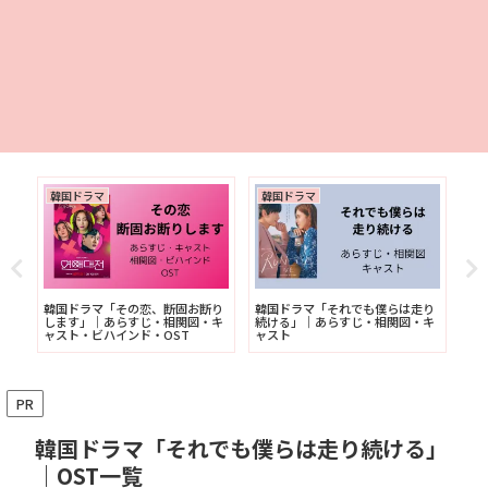
韓国ドラマ
韓国ドラマ
韓
て
韓国ドラマ「その恋、断固お断り
韓国ドラマ「それでも僕らは走り
韓
ャ
します」｜あらすじ・相関図・キ
続ける」｜あらすじ・相関図・キ
外
ャスト・ビハインド・OST
ャスト
PR
韓国ドラマ「それでも僕らは走り続ける」
｜OST一覧