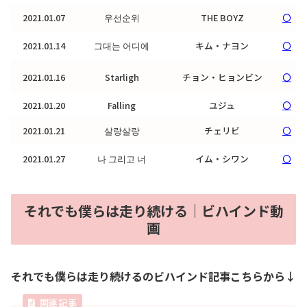
2021.01.07
우선순위
THE BOYZ
〇
2021.01.14
그대는 어디에
キム・ナヨン
〇
2021.01.16
Starligh
チョン・ヒョンビン
〇
2021.01.20
Falling
ユジュ
〇
2021.01.21
살랑살랑
チェリビ
〇
2021.01.27
나 그리고 너
イム・シワン
〇
それでも僕らは走り続ける｜ビハインド動
画
それでも僕らは走り続けるのビハインド記事こちらから↓