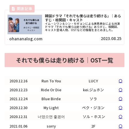
韓国ドラマ「それでも僕らは走り続ける」｜あら
すじ・相関図・キャスト
イム・シワン＆シン・セギョンによる美男美女による共演
ドラマ『それでも僕らは走り続ける』あらすじ、相関図、
キャスト登場人物、OSTなどの情報をまとめました。
2023.08.25
ohananalog.com
それでも僕らは走り続ける｜OST一覧
2020.12.16
Run To You
LUCY
〇
2020.12.23
Ride Or Die
kei.ジュホン
〇
2021.12.24
Blue Birde
ソラ
〇
2020.12.30
My Light
ペク・ジヨン
〇
2020.12.31
너였으면 좋겠어
ソル・ホスン
〇
2021.01.06
sorry
2F
〇