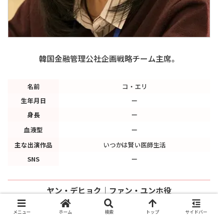
韓国金融管理公社企画戦略チーム主席。
名前
コ・エリ
生年月日
ー
身長
ー
血液型
ー
主な出演作品
いつかは賢い医師生活
SNS
ー
ヤン・デヒョク｜ファン・ユンホ役
メニュー
ホーム
検索
トップ
サイドバー