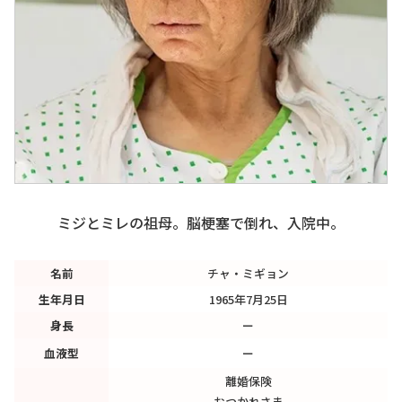
ミジとミレの祖母。脳梗塞で倒れ、入院中。
名前
チャ・ミギョン
生年月日
1965年7月25日
身長
ー
血液型
ー
離婚保険
おつかれさま