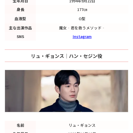
生年月日
1994年9月22日
身長
177㎝
血液型
O型
主な出演作品
魔女‐君を救うメソッド‐
SNS
Instagram
リュ・ギョンス｜ハン・セジン役
名前
リュ・ギョンス