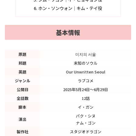
ホン・ソンウォン｜キム・テイ役
基本情報
原題
미지의 서울
邦題
未知のソウル
英題
Our Unwritten Seoul
ジャンル
ラブコメ
公開日
2025年5月24日～6月29日
全話数
12話
脚本
イ・ガン
パク・シヌ
演出
ナム・ゴン
製作社
スタジオドラゴン