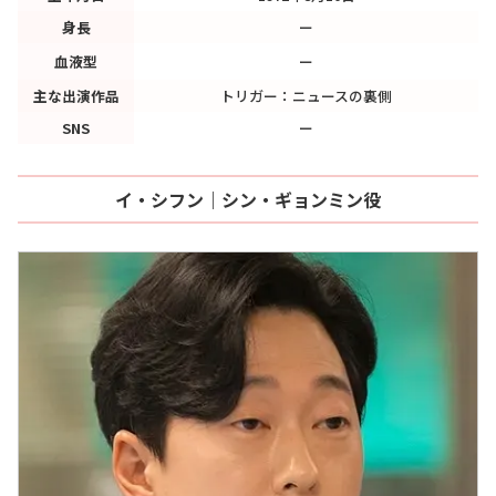
身長
ー
血液型
ー
主な出演作品
トリガー：ニュースの裏側
SNS
ー
イ・シフン｜シン・ギョンミン役